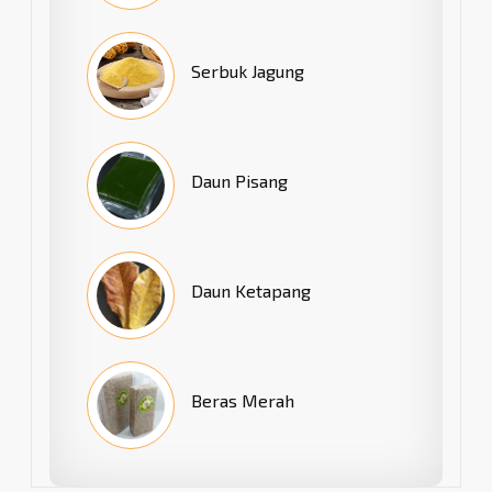
Serbuk Jagung
Daun Pisang
Daun Ketapang
Beras Merah