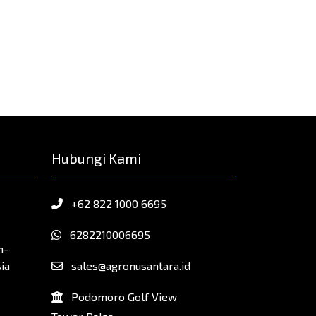
Hubungi Kami
+62 822 1000 6695
6282210006695
h-
ia
sales@agronusantara.id
Podomoro Golf View